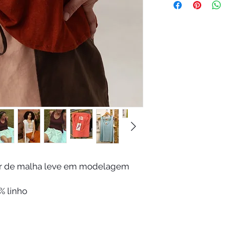
após o recebimen
informações est
Ref
34
site.
Busto
72-
80cm
Cintu
54-
ra
60cm
Quad
85-
ril
88cm
BUSTO Contornar o 
r de malha leve em modelagem
seio. A fita deve est
CINTURA Colocar a fi
CINTURA BAIXA Medi
% linho
aproximadamente 4 c
QUADRIL Contornar n
circunferência.