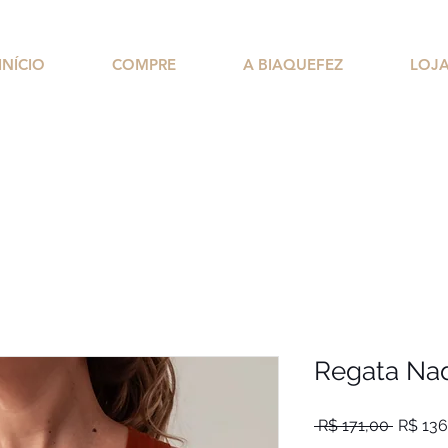
INÍCIO
COMPRE
A BIAQUEFEZ
LOJ
Regata Na
Preço
 R$ 171,00 
R$ 136
normal