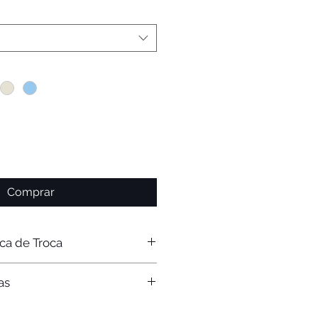
Comprar
ica de Troca
a dure mais tempo, indicamos
as
no modo delicado da máquina de
ar pregadores.
itar a troca é de 7 dias corridos
1
2
3
4