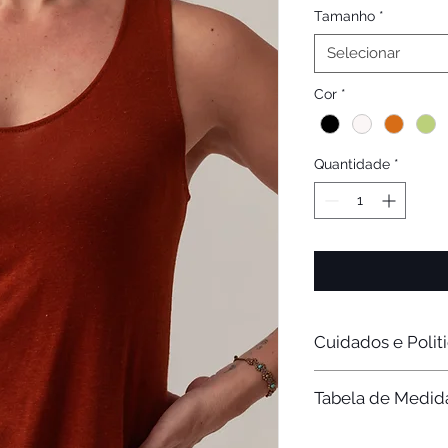
Tamanho
*
Selecionar
Cor
*
Quantidade
*
Cuidados e Polit
Para que sua peç
Tabela de Medid
lavar à mão ou 
lavar e não utiliz
O prazo para solic
TAM
0