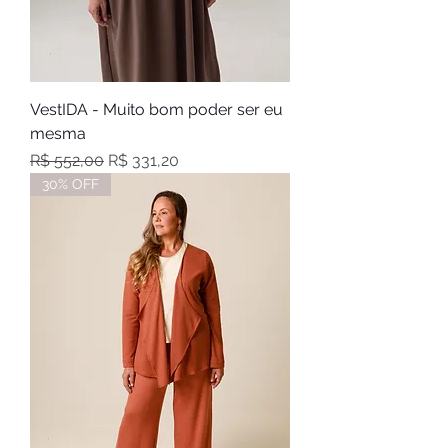
VestIDA - Muito bom poder ser eu
mesma
Preço normal
Preço promocional
R$ 552,00
R$ 331,20
30% OFF