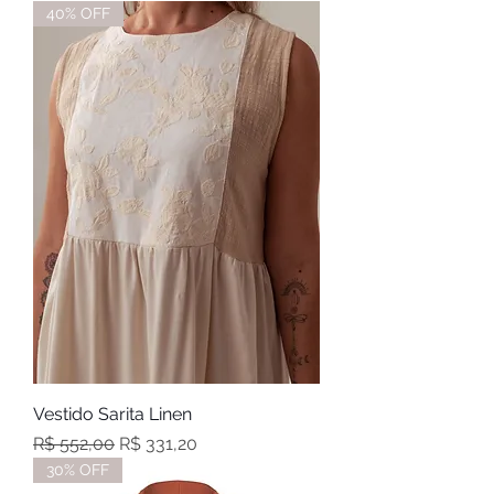
40% OFF
Vestido Sarita Linen
Preço normal
Preço promocional
R$ 552,00
R$ 331,20
30% OFF