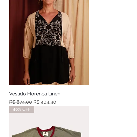
Vestido Florença Linen
Preço normal
Preço promocional
R$ 674,00
R$ 404,40
40% OFF