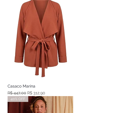
Casaco Marina
Preço normal
Preço promocional
R$ 447,00
R$ 312,90
40% OFF