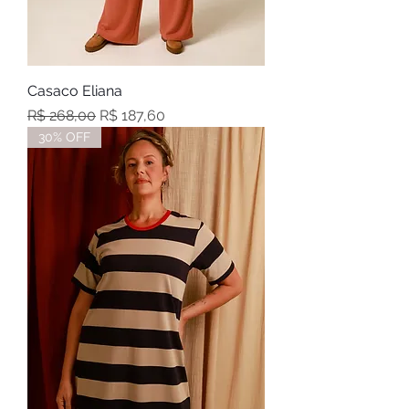
Casaco Eliana
Preço normal
Preço promocional
R$ 268,00
R$ 187,60
30% OFF