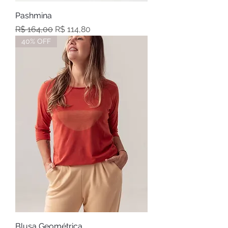
Pashmina
Preço normal
Preço promocional
R$ 164,00
R$ 114,80
40% OFF
Blusa Geométrica