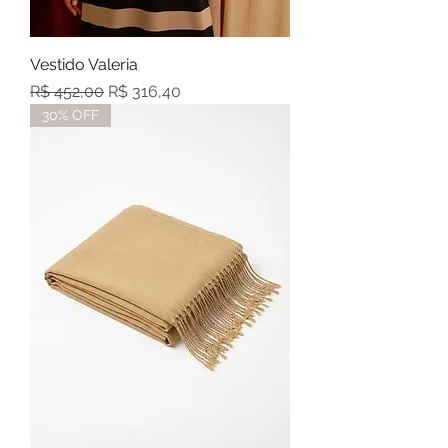
Vestido Valeria
Preço normal
Preço promocional
R$ 452,00
R$ 316,40
30% OFF