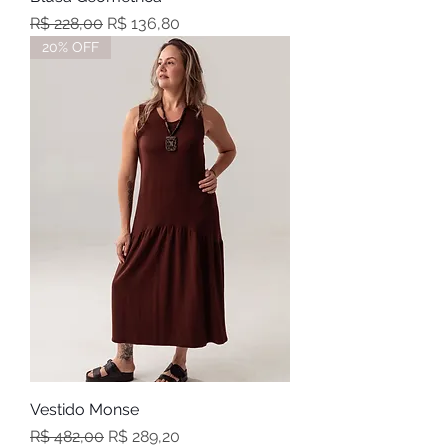
Preço normal
Preço promocional
R$ 228,00
R$ 136,80
20% OFF
Vestido Monse
Preço normal
Preço promocional
R$ 482,00
R$ 289,20