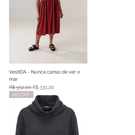
VestIDA - Nunca canso de ver o
mar
Preço normal
Preço promocional
R$ 552,00
R$ 331,20
20% OFF