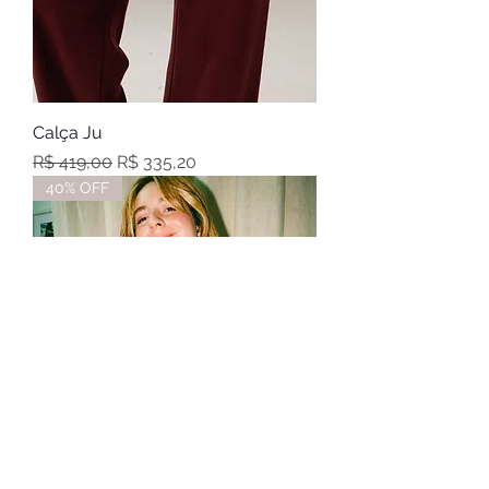
Calça Ju
Preço normal
Preço promocional
R$ 419,00
R$ 335,20
40% OFF