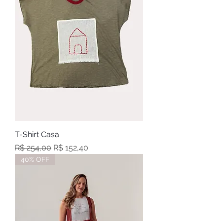
T-Shirt Casa
Preço normal
Preço promocional
R$ 254,00
R$ 152,40
40% OFF