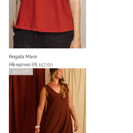
Regata Maré
Preço normal
Preço promocional
R$ 197,00
R$ 157,60
30% OFF