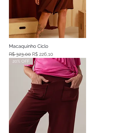
Macaquinho Ciclo
Preço normal
Preço promocional
R$ 323,00
R$ 226,10
20% OFF