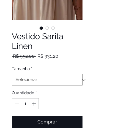
Vestido Sarita
Linen
Preço
Preço
 R$ 552,00 
R$ 331,20
normal
promocional
Tamanho
*
Quantidade
*
Comprar