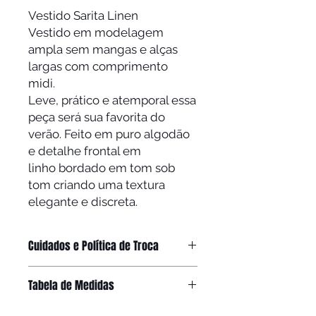
Vestido Sarita Linen
Vestido em modelagem
ampla sem mangas e alças
largas com comprimento
midi.
Leve, prático e atemporal essa
peça será sua favorita do
verão. Feito em puro algodão
e detalhe frontal em
linho bordado em tom sob
tom criando uma textura
elegante e discreta.
Cuidados e Política de Troca
O prazo para solicitar a troca é de 7
Tabela de Medidas
dias corridos após o recebimento do
pedido, todas as informações