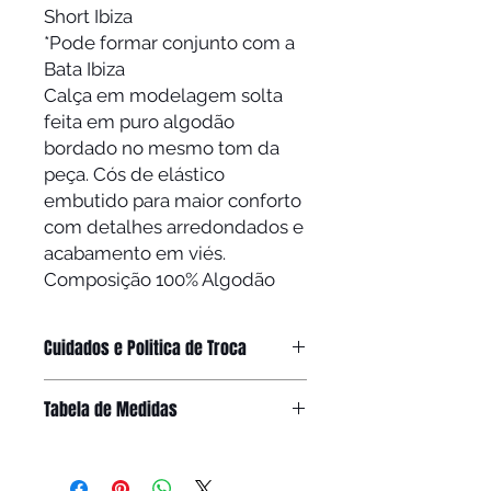
Short Ibiza
*Pode formar conjunto com a
Bata Ibiza
Calça em modelagem solta
feita em puro algodão
bordado no mesmo tom da
peça. Cós de elástico
embutido para maior conforto
com detalhes arredondados e
acabamento em viés.
Composição 100% Algodão
Cuidados e Politica de Troca
• O Algodão é muito confortável e
Tabela de Medidas
proporciona frescor. Tecido de fibra
natural e delicado deve ser lavado
preferencialmente à mão ou em um
TAM
0
1
2
3
4
saquinho de roupas delicadas.